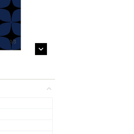
1
/
3