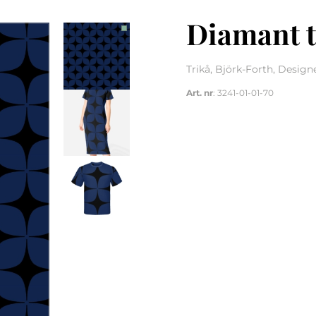
Diamant t
Trikå, Björk-Forth, Designe
Art. nr
: 3241-01-01-70