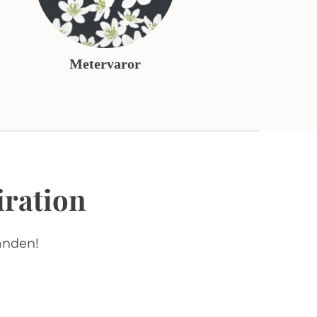
Metervaror
iration
anden!