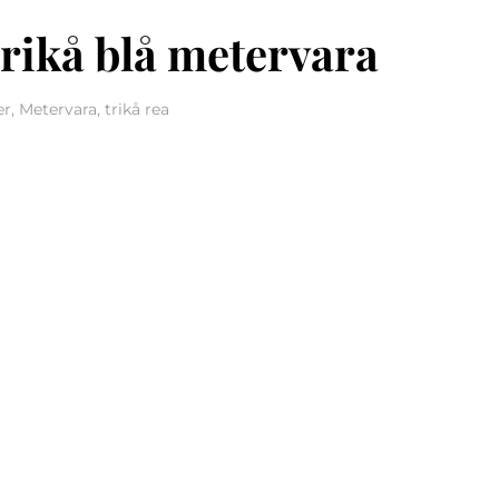
rikå blå metervara
r, Metervara, trikå rea