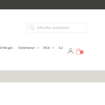
Produktsökning
Enfärgat
Dalahästar
REA
Jul
0