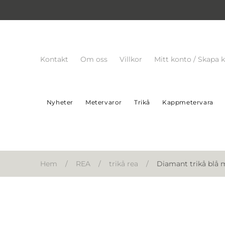
Kontakt
Om oss
Villkor
Mitt konto / Skapa 
Nyheter
Metervaror
Trikå
Kappmetervara
Hem
/
REA
/
trikå rea
/
Diamant trikå blå 