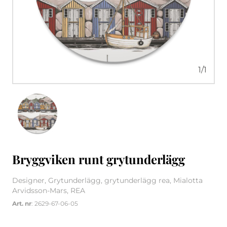
1
/
1
Bryggviken runt grytunderlägg
Designer, Grytunderlägg, grytunderlägg rea, Mialotta
Arvidsson-Mars, REA
Art. nr
: 2629-67-06-05