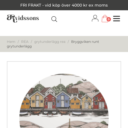
FRI FRAKT - vid köp över 4000 kr ex moms
0
Menu
Hem
/
REA
/
grytunderlägg rea
/
Bryggviken runt
grytunderlägg