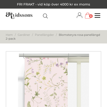
FRI FRAKT - vid köp över 4000 kr ex moms
0
Menu
Hem
/
Gardiner
/
Panellängder
/
Blomsteryra rosa panellängd
2-pack