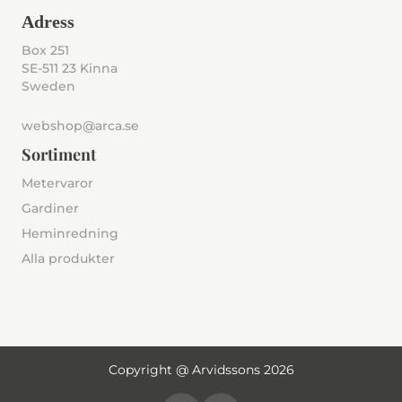
Adress
Box 251
SE-511 23 Kinna
Sweden
webshop@arca.se
Sortiment
Metervaror
Gardiner
Heminredning
Alla produkter
Copyright @ Arvidssons 2026