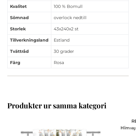
Kvalitet
100 % Bomull
Sömnad
overlock nedtill
Storlek
43x240x2 st
Tillverkningsland
Estland
Tvättråd
30 grader
Färg
Rosa
Produkter ur samma kategori
R
Himlaj