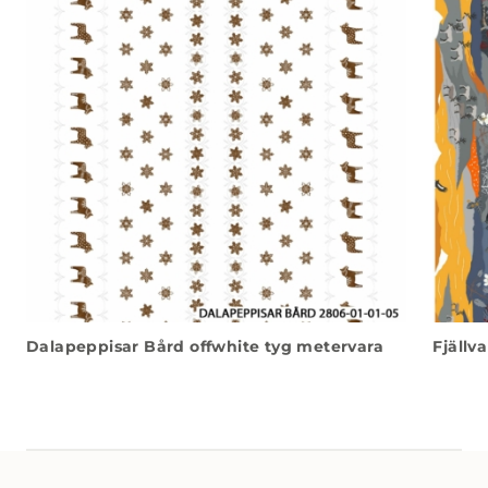
Dalapeppisar Bård offwhite tyg metervara
Fjällv