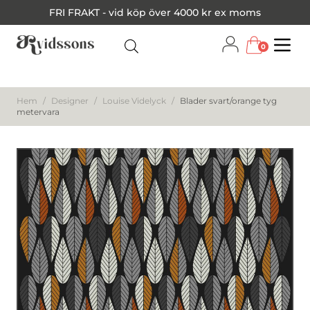
FRI FRAKT - vid köp över 4000 kr ex moms
0
Menu
Hem
/
Designer
/
Louise Videlyck
/
Blader svart/orange tyg
metervara