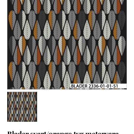
1
/
2
Blader svart/orange tyg metervara