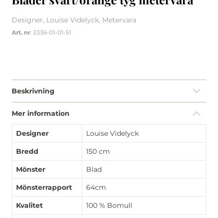
Designer, Louise Videlyck, Metervara
Art. nr
: 2336-01-01-51
Beskrivning
Mer information
Designer
Louise Videlyck
Bredd
150 cm
Mönster
Blad
Mönsterrapport
64cm
Kvalitet
100 % Bomull