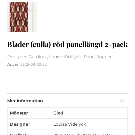
Blader (culla) röd panellängd 2-pack
Designer, Gardiner, Louise Videlyck, Panellängder
Art. nr
: 3325-09-02-52
Mer information
Mönster
Blad
Designer
Louise Videlyck