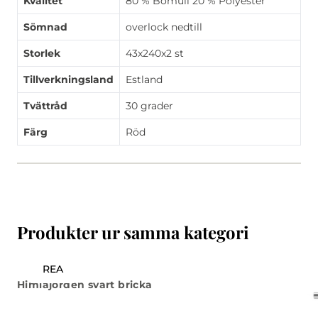
Kvalitet
80 % Bomull 20 % Polyester
Sömnad
overlock nedtill
Storlek
43x240x2 st
Tillverkningsland
Estland
Tvättråd
30 grader
Färg
Röd
Produkter ur samma kategori
REA
Himlajorden svart bricka