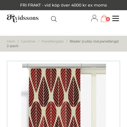
FRI FRAKT - vid köp över 4000 kr ex moms
0
Menu
Hem
/
Gardiner
/
Panellängder
/
Blader (culla) röd panellängd
2-pack