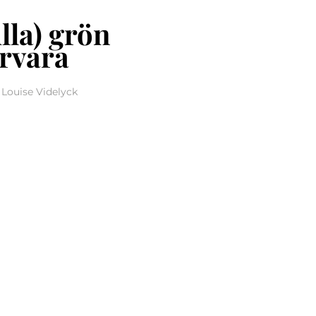
lla) grön
rvara
Louise Videlyck