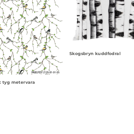
Skogsbryn kuddfodral
t tyg metervara