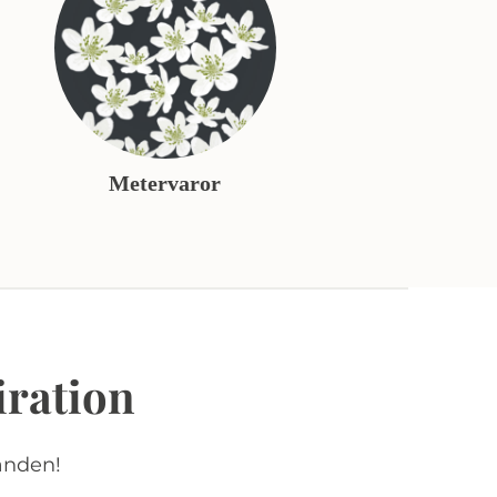
Metervaror
iration
anden!