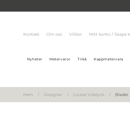
Kontakt
Om oss
Villkor
Mitt konto / Skapa 
Nyheter
Metervaror
Trikå
Kappmetervara
Hem
/
Designer
/
Louise Videlyck
/
Blader