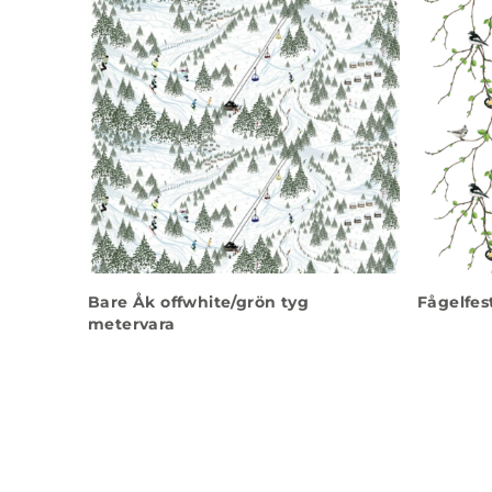
Bare Åk offwhite/grön tyg
Fågelfes
metervara