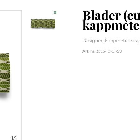
Blader (cu
kappmete
Designer, Kappmetervara, 
Art. nr
: 3325-10-01-58
1
/
1