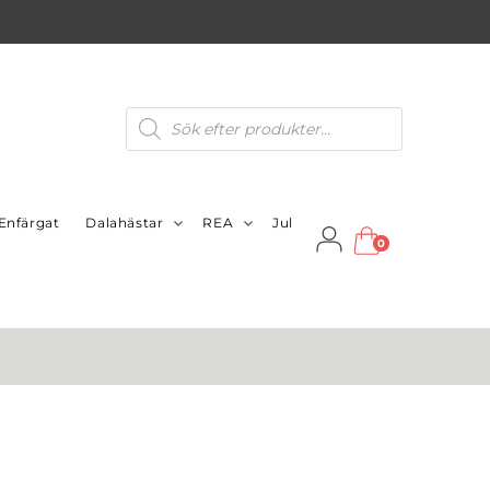
Produktsökning
Enfärgat
Dalahästar
REA
Jul
0