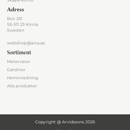
Skapa konto
Adress
Box 251
SE-511 23 Kinna
Sweden
webshop@arca.se
Sortiment
Metervaror
Gardiner
Heminredning
Alla produkter
Copyright @ Arvidssons 2026