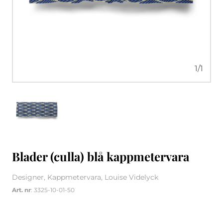
1
/
1
Blader (culla) blå kappmetervara
Designer, Kappmetervara, Louise Videlyck
Art. nr
: 3325-10-01-50