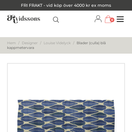
FRI FRAKT - vid köp över 4000 kr ex moms
0
Menu
Hem
/
Designer
/
Louise Videlyck
/
Blader (culla) blå
kappmetervara