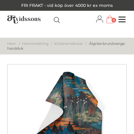
FRI FRAKT - vid köp över 4000 kr ex moms
0
Menu
Hem
/
Heminredning
/
Kökshanddukar
/
Älgrike brun/orange
handduk