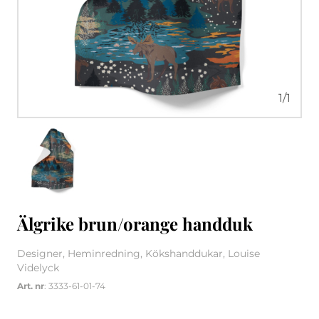
1
/
1
Älgrike brun/orange handduk
Designer, Heminredning, Kökshanddukar, Louise
Videlyck
Art. nr
: 3333-61-01-74