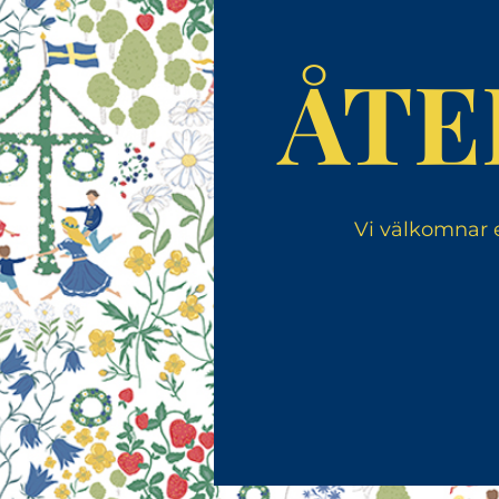
ÅTE
Vi välkomnar e