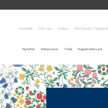
Kontakt
Om oss
Villkor
Mitt konto / Skapa 
Nyheter
Metervaror
Trikå
Kappmetervara